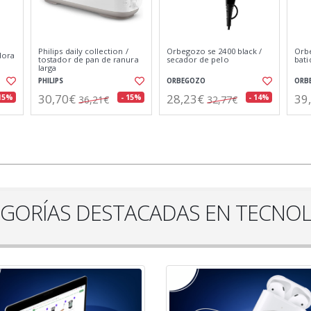
es
Logitech auricular+micro
Energy sistem auriculares
Ener
d
h340 usb
freestyle space negro
urb
LOGITECH
ENERGY SISTEM
ENER
20,31€
37,93€
29
 16%
- 19%
- 15%
25,03€
44,71€
GORÍAS DESTACADAS EN TECNO