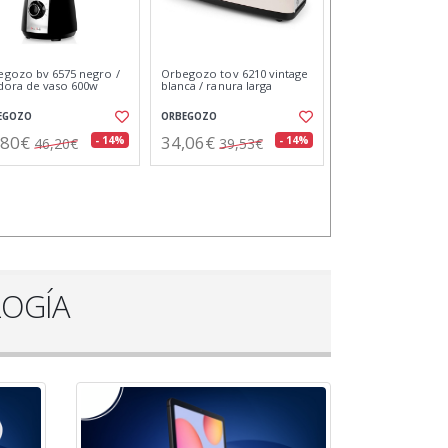
gy sistem auriculares
an 3 coconut
GY SISTEM
,81€
- 19%
37,00€
LOGÍA