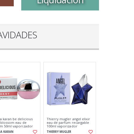
AVIDADES
 rabanne olympea
Giorgio beverly hills mujer
som eau de parfum
fragrance mist 236ml
le 80ml vaporizador
 RABANNE
GIORGIO BEVERLY HILLS