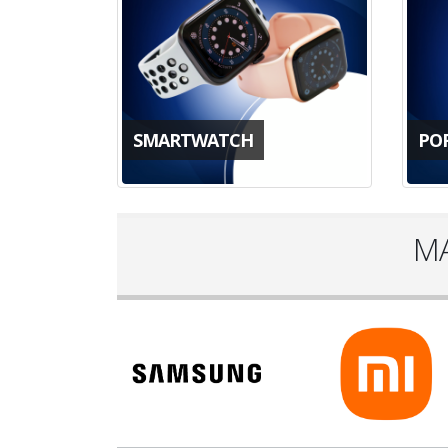
SMARTWATCH
PO
MA