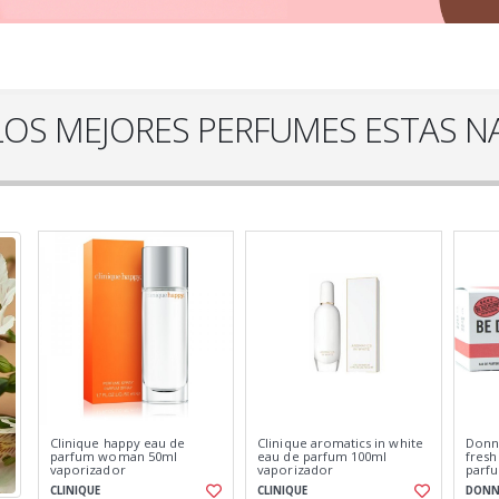
LOS MEJORES PERFUMES ESTAS N
Thierry mugler angel elixir
Jimmy choo i want choo
Paco
eau de parfum recargable
forever eau de parfum
blos
50ml vaporizador
60ml vaporizador
flora
THIERRY MUGLER
JIMMY CHOO
PACO