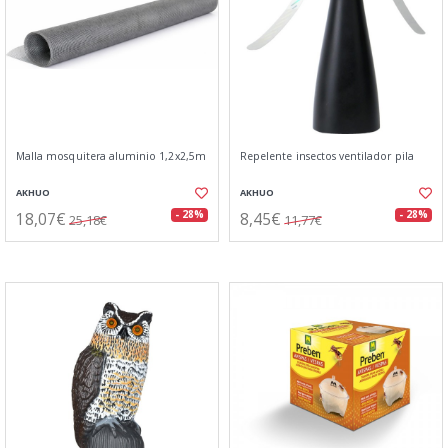
Malla mosquitera aluminio 1,2x2,5m
Repelente insectos ventilador pila
AKHUO
AKHUO
18,07€
8,45€
- 28%
- 28%
25,18€
11,77€