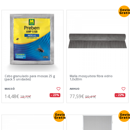
Envío
Grati
Cebo granulado para moscas 25 g
Malla mosquitera fibra vidrio
(pack 5 unidades)
1,0x30m
MASSÓ
AKHUO
14,48€
77,59€
- 23%
- 22%
18,72€
99,41€
Envío
Envío
Gratis
Grati