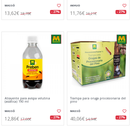
MASSÓ
AKHUO
13,62€
11,76€
- 27%
- 27%
18,78€
16,21€
Atrayente para avispa velutina
Trampa para oruga procesionaria del
(asiática) 190 ml
pino
MASSÓ
MASSÓ
12,86€
40,06€
- 27%
- 27%
17,66€
54,94€