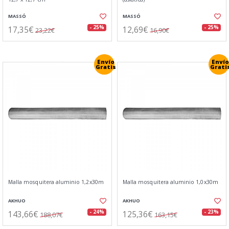
MASSÓ
MASSÓ
17,35€
12,69€
- 25%
- 25%
23,22€
16,90€
Envío
Envío
Gratis
Grati
Malla mosquitera aluminio 1,2x30m
Malla mosquitera aluminio 1,0x30m
AKHUO
AKHUO
143,66€
125,36€
- 24%
- 23%
188,07€
163,15€