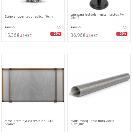
Lampara led solar matainsectos 7w.
Buho ahuyentador eolico 40cm.
25m2
AKHUO
AKHUO
15,36€
36,96€
- 29%
- 29%
21,73€
52,28€
Mosquitera fija extensible 50x40
Malla mosquitera fibra vidrio
bronce
1,2x3,0m