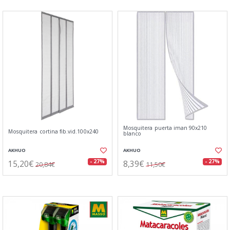
Mosquitera puerta iman 90x210
Mosquitera cortina fib.vid.100x240
blanco
AKHUO
AKHUO
15,20€
8,39€
- 27%
- 27%
20,84€
11,50€