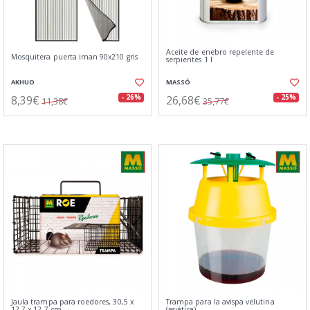
Aceite de enebro repelente de
Mosquitera puerta iman 90x210 gris
serpientes 1 l
AKHUO
MASSÓ
8,39€
26,68€
- 26%
- 25%
11,38€
35,77€
Jaula trampa para roedores, 30,5 x
Trampa para la avispa velutina
12,7 x 12,7 cm
(asiática)