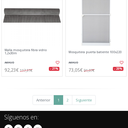
Malla mosquitera fibra vidrio
Mosquitera puerta batiente 100x220
1,2x30m
AKHUO
AKHUO
92,23€
73,05€
- 21%
- 20%
117,31€
91,07€
Anterior
1
2
Siguiente
Síguenos en: