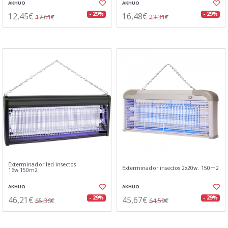
AKHUO
AKHUO
12,45€
16,48€
- 29%
- 29%
17,61€
23,31€
Exterminador led insectos
Exterminador insectos 2x20w. 150m2
16w.150m2
AKHUO
AKHUO
46,21€
45,67€
- 29%
- 29%
65,36€
64,59€