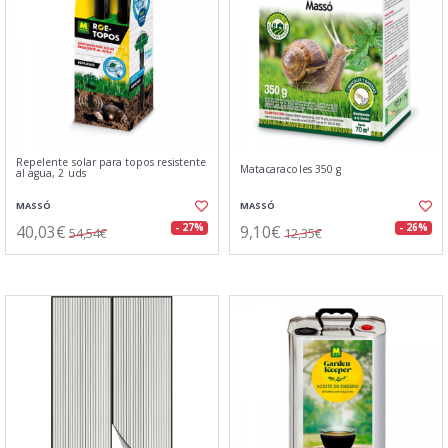
Repelente solar para topos resistente
Matacaracoles 350 g
al agua, 2 uds
MASSÓ
MASSÓ
40,03€
9,10€
- 27%
- 26%
54,54€
12,35€