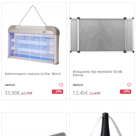
Mosquitera fija extensible 50x40
Exterminador insectos 2x10w. 80m2
blanca
AKHUO
AKHUO
33,90€
12,45€
- 29%
- 29%
47,70€
17,43€