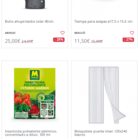
Buho ahuyentador solar 40cm.
Trampa para avispas ø17,5 x 15,5 cm
AKHUO
MASSÓ
25,00€
11,50€
- 28%
- 27%
34,65€
15,86€
Insecticida polivalente sistémico,
Mosquitera puerta iman 120x240
concentrado a diluir, 100 ml
blanco