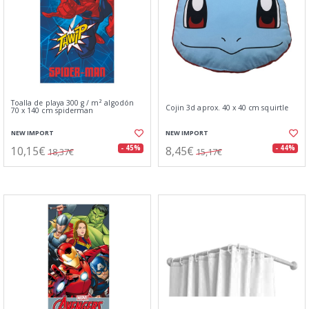
Toalla de playa 300 g / m² algodón
Cojin 3d aprox. 40 x 40 cm squirtle
70 x 140 cm spiderman
NEW IMPORT
NEW IMPORT
10,15€
8,45€
- 45%
- 44%
18,37€
15,17€