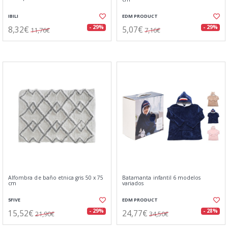
IBILI
EDM PRODUCT
8,32€
5,07€
- 29%
- 29%
11,76€
7,16€
Alfombra de baño etnica gris 50 x 75
Batamanta infantil 6 modelos
cm
variados
5FIVE
EDM PRODUCT
15,52€
24,77€
- 29%
- 28%
21,90€
34,50€