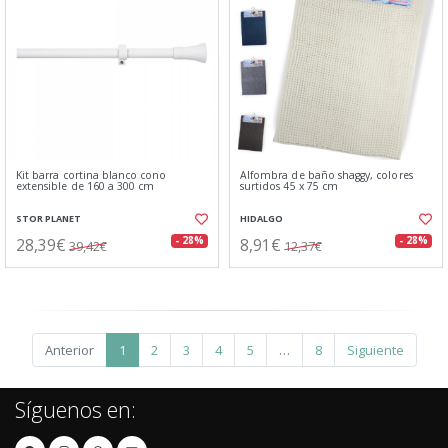
Kit barra cortina blanco cono
Alfombra de baño shaggy, colores
extensible de 160 a 300 cm
surtidos 45 x 75 cm
STOR PLANET
HIDALGO
28,39€
8,91€
- 28%
- 28%
39,42€
12,37€
Anterior
1
2
3
4
5
…
8
Siguiente
Síguenos en: