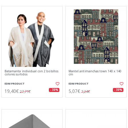
Batamanta individual con 2 bolsillos
Mantel antimanchas town 140 x 140
colores surtidos
cm
EDM PRODUCT
EDM PRODUCT
19,40€
5,07€
- 30%
- 30%
27,71€
7,24€