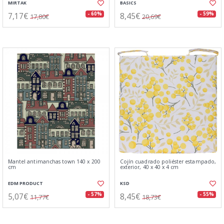
MIRTAK
BASICS
7,17€
8,45€
- 60%
- 59%
17,80€
20,69€
Mantel antimanchas town 140 x 200
Cojín cuadrado poliéster estampado,
cm
exterior, 40 x 40 x 4 cm
EDM PRODUCT
KSD
5,07€
8,45€
- 57%
- 55%
11,77€
18,73€