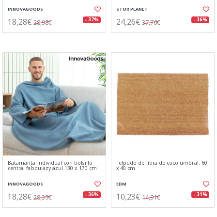
INNOVAGOODS
STOR PLANET
18,28€
24,26€
- 37%
- 36%
28,98€
37,76€
Batamanta individual con bolsillo
Felpudo de fibra de coco umbral, 60
central faboulazy azul 130 x 170 cm
x 40 cm
INNOVAGOODS
EDM
18,28€
10,23€
- 36%
- 31%
28,39€
14,91€