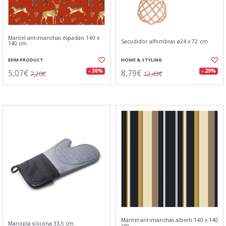
Mantel antimanchas espadan 140 x
Sacudidor alfombras ø24 x 72 cm
140 cm
EDM PRODUCT
HOME & STYLING
5,07€
8,79€
- 30%
- 29%
7,20€
12,43€
Mantel antimanchas alberti 140 x 140
Manopla silicona 33,5 cm
cm