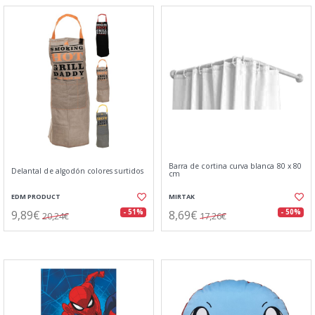
Barra de cortina curva blanca 80 x 80
Delantal de algodón colores surtidos
cm
EDM PRODUCT
MIRTAK
9,89€
8,69€
- 51%
- 50%
20,24€
17,26€