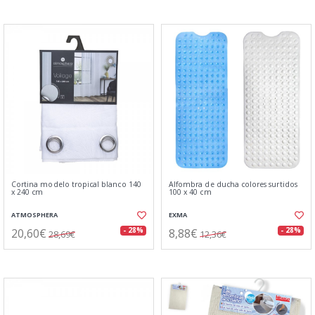
Cortina modelo tropical blanco 140
Alfombra de ducha colores surtidos
x 240 cm
100 x 40 cm
ATMOSPHERA
EXMA
20,60€
8,88€
- 28%
- 28%
28,69€
12,36€