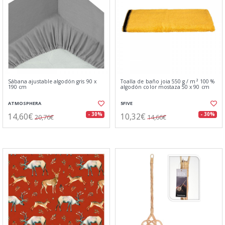
Sábana ajustable algodón gris 90 x
Toalla de baño joia 550 g / m² 100 %
190 cm
algodón color mostaza 50 x 90 cm
ATMOSPHERA
5FIVE
14,60€
10,32€
- 30%
- 30%
20,76€
14,66€