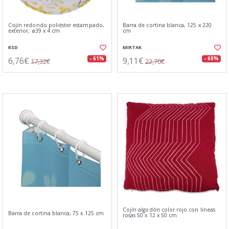
Cojín redondo poliéster estampado,
Barra de cortina blanca, 125 x 220
exterior, ø39 x 4 cm
cm
KSD
MIRTAK
6,76€
9,11€
- 61%
- 60%
17,32€
22,70€
Cojín algodón color rojo con lineas
Barra de cortina blanca, 75 x 125 cm
rosas 50 x 12 x 50 cm