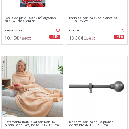
Toalla de playa 300 g / m² algodón
Barra de cortina curva blanca 70 x
70 x 140 cm avengers
100 a 175 cm
NEW IMPORT
MIRTAK
10,15€
13,30€
- 44%
- 41%
18,00€
22,39€
Batamanta individual con bolsillo
Kit barra cortina anillo plomo
central faboulazy beige 130 x 170 cm
extensible de 110 - 200 cm