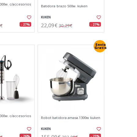
000w. c/accesorios
Batidora brazo 500w. kuken
KUKEN
22,09€
- 27%
- 27%
3€
30,29€
Envío
Gratis
000w. c/accesorios
Robot batidora amasa.1300w kuken
KUKEN
155,09€
- 26%
- 23%