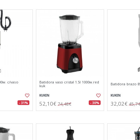
00w. c/vaso
Batidora vaso cristal 1.5l 1000w.red
Batidora brazo 8
kuk
KUKEN
KUKEN
52,10€
32,02€
- 31%
- 30%
74,48€
45,7