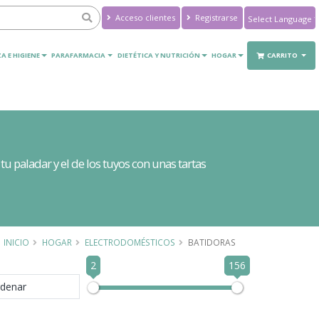
Acceso clientes
Registrarse
Powered by
Translate
A E HIGIENE
PARAFARMACIA
DIETÉTICA Y NUTRICIÓN
HOGAR
CARRITO
tu paladar y el de los tuyos con unas tartas
INICIO
HOGAR
ELECTRODOMÉSTICOS
BATIDORAS
2
156
denar