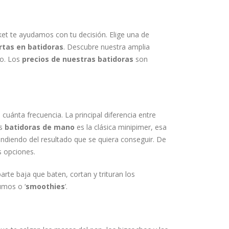
et te ayudamos con tu decisión. Elige una de
rtas en batidoras
. Descubre nuestra amplia
to. Los
precios de nuestras batidoras
son
uánta frecuencia. La principal diferencia entre
as
batidoras de mano
es la clásica minipimer, esa
endiendo del resultado que se quiera conseguir. De
s opciones.
parte baja que baten, cortan y trituran los
umos o ‘
smoothies
’.