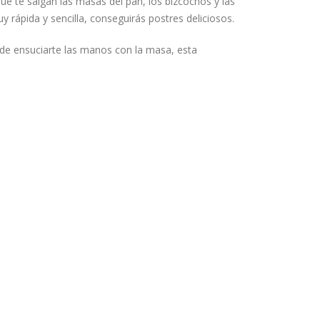
e te salgan las masas del pan, los bizcochos y las
rápida y sencilla, conseguirás postres deliciosos.
e de ensuciarte las manos con la masa, esta