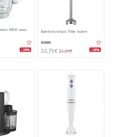
delo 30031 vaso
Batidora brazo 750w. kuken
KUKEN
22,75€
- 29%
- 28%
31,69€