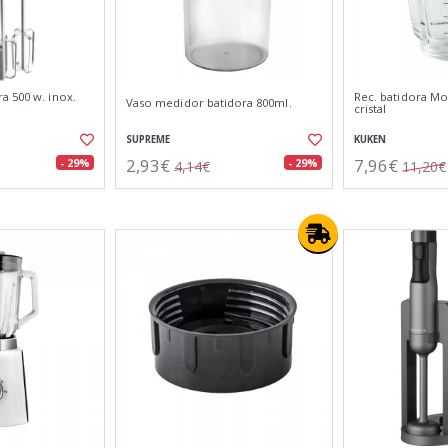
a 500 w. inox.
Rec. batidora Mo
Vaso medidor batidora 800ml.
cristal
SUPREME
KUKEN
2,93€
7,96€
- 29%
- 29%
4,14€
11,20€