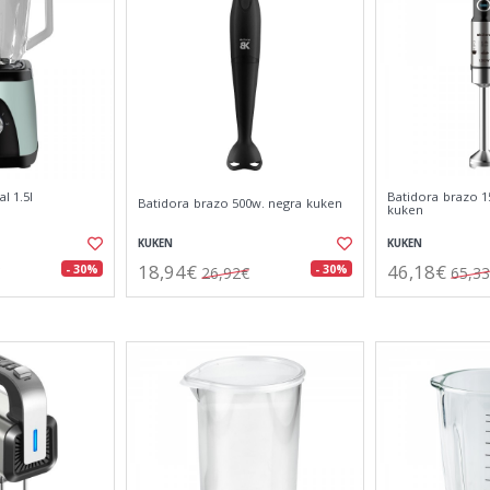
l 1.5l
Batidora brazo 1
Batidora brazo 500w. negra kuken
kuken
KUKEN
KUKEN
18,94€
46,18€
- 30%
- 30%
26,92€
65,3