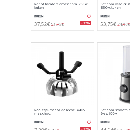
Robot batidora amasadora .250 w
Batidora vaso crista
kuken
1500w.kuken
KUKEN
KUKEN
37,52€
53,75€
- 27%
51,73€
74,10€
Rec. espumador de leche 34405
Batidora smoothi
mez.choc.
2vas. 600w
KUKEN
KUKEN
7,20€
44,54€
- 27%