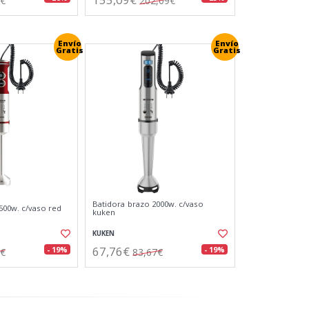
3€
202,09€
Envío
Envío
Gratis
Gratis
Batidora brazo 2000w. c/vaso
500w. c/vaso red
kuken
KUKEN
67,76€
- 19%
- 19%
7€
83,67€