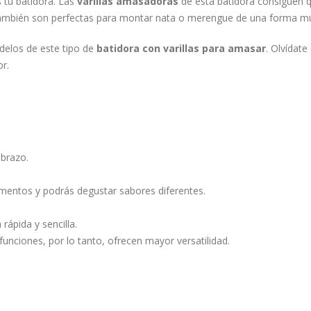
s tu batidora. Las
varillas amasadoras
de esta batidora consiguen qu
También son perfectas para montar nata o merengue de una forma muy 
delos de este tipo de
batidora con varillas para amasar
. Olvídat
r.
brazo.
imentos y podrás degustar sabores diferentes.
ápida y sencilla.
funciones, por lo tanto, ofrecen mayor versatilidad.