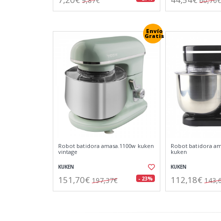
9,87€
60,76€
Envío
Gratis
Robot batidora amasa.1100w kuken
Robot batidora am
vintage
kuken
KUKEN
KUKEN
151,70€
112,18€
- 23%
197,37€
143,