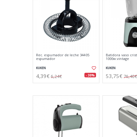
Rec. espumador de leche 34405
Batidora vaso crista
espumador
1000w.vintage
KUKEN
KUKEN
4,39€
53,75€
- 30%
6,24€
76,40€