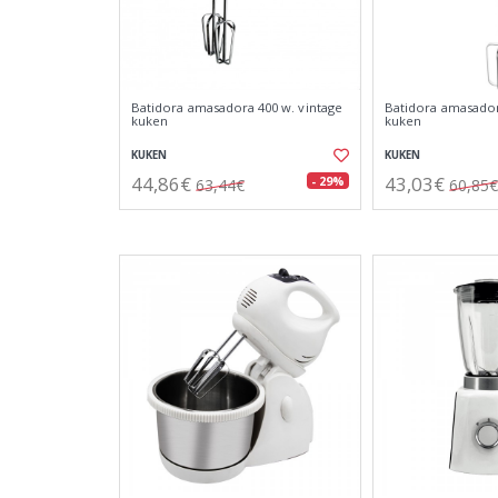
Batidora amasadora 400 w. vintage
Batidora amasador
kuken
kuken
KUKEN
KUKEN
44,86€
43,03€
- 29%
63,44€
60,85€