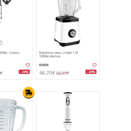
500w. c/vaso
Batidora vaso cristal 1.5l
1000w.blanca
KUKEN
46,70€
- 29%
- 29%
3€
66,05€