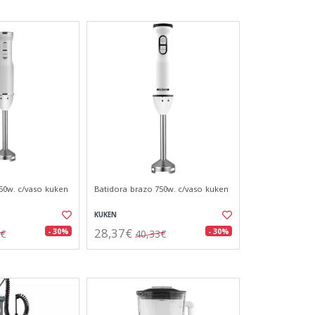
50w. c/vaso kuken
Batidora brazo 750w. c/vaso kuken
KUKEN
28,37€
- 30%
- 30%
4€
40,33€