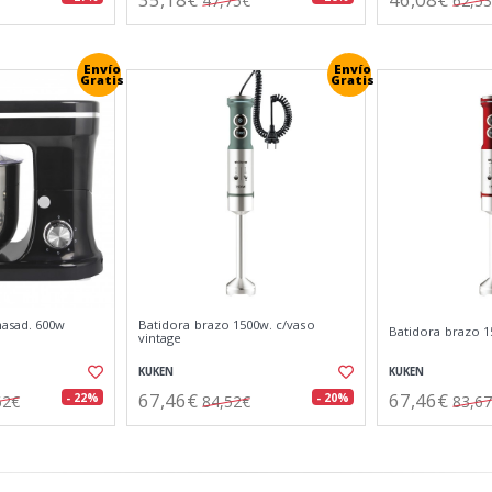
47,75€
62,5
Envío
Envío
Gratis
Gratis
asad. 600w
Batidora brazo 1500w. c/vaso
Batidora brazo 1
vintage
KUKEN
KUKEN
67,46€
67,46€
- 22%
- 20%
62€
84,52€
83,6