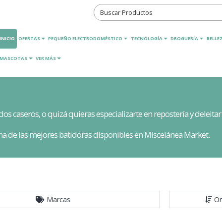
INICIO
OFERTAS
PEQUEÑO ELECTRODOMÉSTICO
TECNOLOGÍA
DROGUERÍA
BELLEZ
MASCOTAS
VER MÁS
 caseros, o quizá quieras especializarte en repostería y deleitar 
n una de las mejores batidoras disponibles en Miscelánea Market.
Marcas
Or