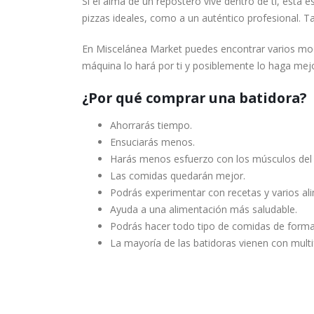
Si el alma de un repostero vive dentro de ti, esta e
pizzas ideales, como a un auténtico profesional. 
En Miscelánea Market puedes encontrar varios mo
máquina lo hará por ti y posiblemente lo haga mejo
¿Por qué comprar una batidora?
Ahorrarás tiempo.
Ensuciarás menos.
Harás menos esfuerzo con los músculos del 
Las comidas quedarán mejor.
Podrás experimentar con recetas y varios al
Ayuda a una alimentación más saludable.
Podrás hacer todo tipo de comidas de forma r
La mayoría de las batidoras vienen con multi