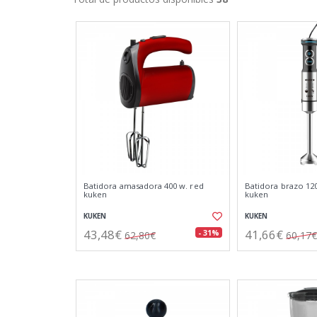
Batidora amasadora 400 w. red
Batidora brazo 12
kuken
kuken
KUKEN
KUKEN
43,48€
41,66€
- 31%
62,80€
60,17€