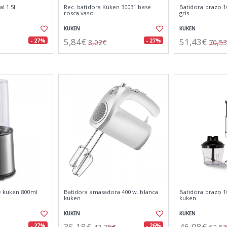
l 1.5l
Rec. batidora Kuken 30031 base
Batidora brazo 1
rosca vaso
gris
KUKEN
KUKEN
5,84€
51,43€
- 27%
- 27%
8,02€
70,5
e kuken 800ml
Batidora amasadora 400 w. blanca
Batidora brazo 1
kuken
kuken
KUKEN
KUKEN
35,18€
46,08€
- 27%
- 26%