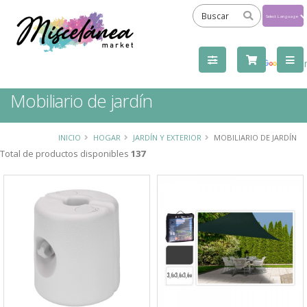
Powered
by
Tra
Mobiliario de jardín
INICIO
HOGAR
JARDÍN Y EXTERIOR
MOBILIARIO DE JARDÍN
Total de productos disponibles
137