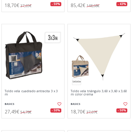
18,70€
85,42€
- 50%
- 43%
37,65€
148,68€
Toldo vela cuadrado antracita 3 x 3
Toldo vela triángulo 3,60 x 3,60 x 3,60
m
m color crema
BASICS
BASICS
27,49€
18,70€
- 50%
- 50%
54,78€
37,07€