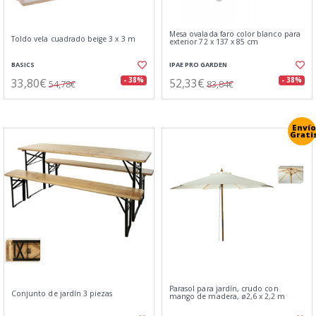
Mesa ovalada faro color blanco para
Toldo vela cuadrado beige 3 x 3 m
exterior 72 x 137 x 85 cm
BASICS
IPAE PRO GARDEN
33,80€
52,33€
- 38%
- 38%
54,78€
83,84€
Envío
Grati
Parasol para jardín, crudo con
Conjunto de jardín 3 piezas
mango de madera, ø2,6 x 2,2 m