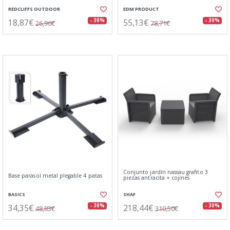
REDCLIFFS OUTDOOR
EDM PRODUCT
18,87€
55,13€
- 30%
- 30%
26,96€
78,71€
Conjunto jardín nassau grafito 3
Base parasol metal plegable 4 patas
piezas antracita + cojines
BASICS
SHAF
34,35€
218,44€
- 30%
- 30%
48,83€
310,50€