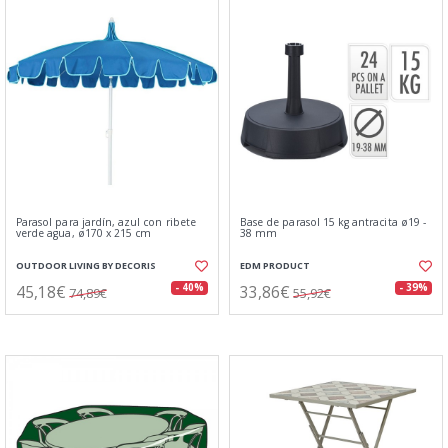
Parasol para jardín, azul con ribete
Base de parasol 15 kg antracita ø19 -
verde agua, ø170 x 215 cm
38 mm
OUTDOOR LIVING BY DECORIS
EDM PRODUCT
45,18€
33,86€
- 40%
- 39%
74,89€
55,92€