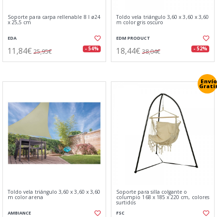
Soporte para carpa rellenable 8 l ø24
Toldo vela triángulo 3,60 x 3,60 x 3,60
x 25,5 cm
m color gris oscuro
EDA
EDM PRODUCT
11,84€
18,44€
- 54%
- 52%
25,95€
38,04€
Envío
Grati
Toldo vela triángulo 3,60 x 3,60 x 3,60
Soporte para silla colgante o
m color arena
columpio 168 x 185 x 220 cm, colores
surtidos
AMBIANCE
FSC