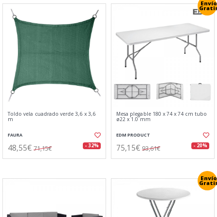
Envío
Grati
Toldo vela cuadrado verde 3,6 x 3,6
Mesa plegable 180 x 74 x 74 cm tubo
m
ø22 x 1.0 mm
FAURA
EDM PRODUCT
48,55€
75,15€
- 32%
- 20%
71,15€
93,61€
Envío
Grati