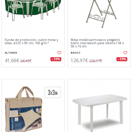
Funda de protección, cubre mesa y
Mesa metálica/mosaico plegable
sillas, ø325 x 90 cm, 100 g/m²
bistro marrakech para exterior 58 x
58 x 76 cm
ALTADEX
BASICS
41,66€
126,97€
- 39%
- 39%
68,42€
206,57€