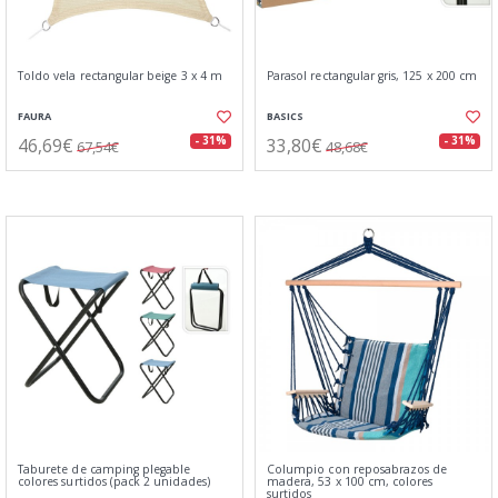
Toldo vela rectangular beige 3 x 4 m
Parasol rectangular gris, 125 x 200 cm
FAURA
BASICS
46,69€
33,80€
- 31%
- 31%
67,54€
48,68€
Taburete de camping plegable
Columpio con reposabrazos de
colores surtidos (pack 2 unidades)
madera, 53 x 100 cm, colores
surtidos