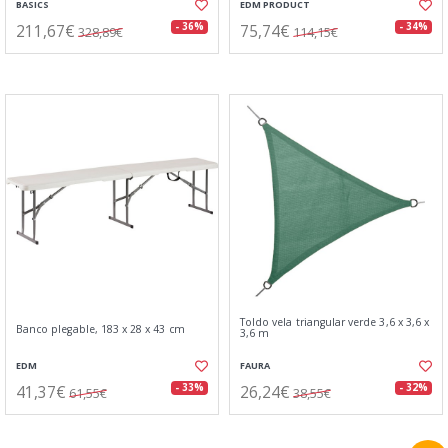
BASICS
EDM PRODUCT
211,67€
75,74€
- 36%
- 34%
328,89€
114,15€
Toldo vela triangular verde 3,6 x 3,6 x
Banco plegable, 183 x 28 x 43 cm
3,6 m
EDM
FAURA
41,37€
26,24€
- 33%
- 32%
61,55€
38,55€