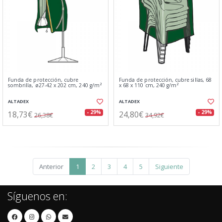
Funda de protección, cubre
Funda de protección, cubre sillas, 68
sombrilla, ø27-42 x 202 cm, 240 g/m²
x 68 x 110 cm, 240 g/m²
ALTADEX
ALTADEX
18,73€
24,80€
- 29%
- 29%
26,38€
34,92€
Anterior
1
2
3
4
5
Siguiente
Síguenos en: