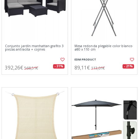
Conjunto jardín manhattan grafito 3
Mesa redonda plegable color blanco
piezas antracita + cojines
ø80 x 110 cm
EDM PRODUCT
392,26€
89,11€
- 31%
- 21%
568,51€
113,01€