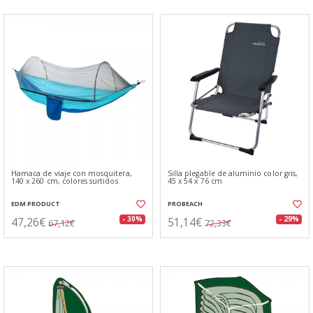
Hamaca de viaje con mosquitera,
Silla plegable de aluminio color gris,
140 x 260 cm, colores surtidos
45 x 54 x 76 cm
EDM PRODUCT
PROBEACH
47,26€
51,14€
- 30%
- 29%
67,12€
72,33€