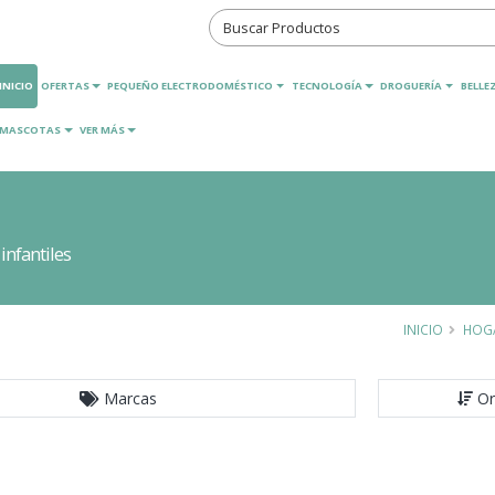
INICIO
OFERTAS
PEQUEÑO ELECTRODOMÉSTICO
TECNOLOGÍA
DROGUERÍA
BELLEZ
MASCOTAS
VER MÁS
infantiles
INICIO
HOG
Marcas
Or