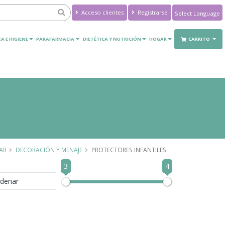
Acceso clientes
Registrarse
Powered by
Translate
A E HIGIENE
PARAFARMACIA
DIETÉTICA Y NUTRICIÓN
HOGAR
CARRITO
AR
DECORACIÓN Y MENAJE
PROTECTORES INFANTILES
3
4
denar