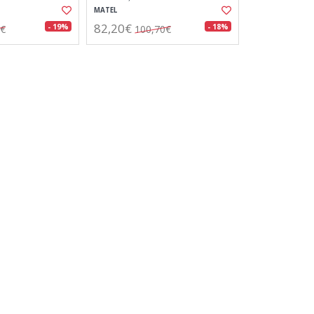
MATEL
82,20€
- 19%
- 18%
2€
100,70€