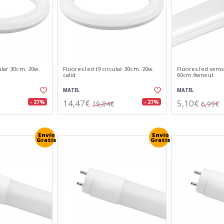
ular 30cm. 20w.
Fluores.led t9 circular 30cm. 20w.
Fluores.led sens
calid
60cm.9wneut
MATEL
MATEL
14,47€
5,10€
- 27%
- 27%
19,84€
6,99€
Envío
Envío
Gratis
Gratis