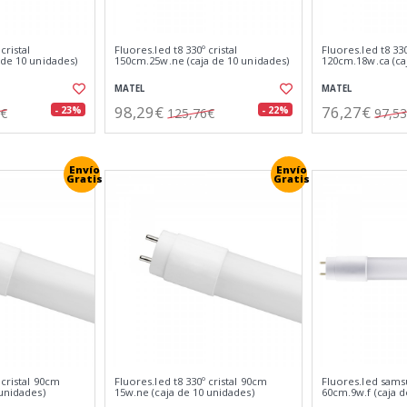
cristal
Fluores.led t8 330º cristal
Fluores.led t8 330
 de 10 unidades)
150cm.25w.ne (caja de 10 unidades)
120cm.18w.ca (ca
MATEL
MATEL
98,29€
76,27€
- 23%
- 22%
0€
125,76€
97,5
Envío
Envío
Gratis
Gratis
 cristal 90cm
Fluores.led t8 330º cristal 90cm
Fluores.led samsu
 unidades)
15w.ne (caja de 10 unidades)
60cm.9w.f (caja d