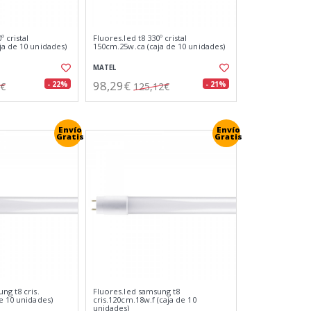
º cristal
Fluores.led t8 330º cristal
ja de 10 unidades)
150cm.25w.ca (caja de 10 unidades)
MATEL
98,29€
- 22%
- 21%
3€
125,12€
Envío
Envío
Gratis
Gratis
ng t8 cris.
Fluores.led samsung t8
e 10 unidades)
cris.120cm.18w.f (caja de 10
unidades)