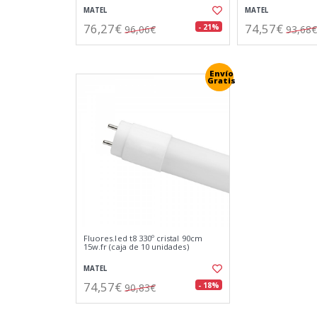
MATEL
MATEL
76,27€
74,57€
- 21%
96,06€
93,68€
Envío
Gratis
Fluores.led t8 330º cristal 90cm
15w.fr (caja de 10 unidades)
MATEL
74,57€
- 18%
90,83€