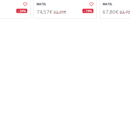
MATEL
MATEL
74,57€
67,80€
- 20%
- 19%
92,25€
83,7