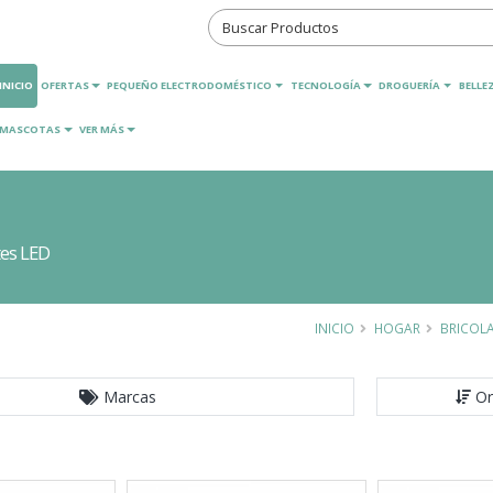
INICIO
OFERTAS
PEQUEÑO ELECTRODOMÉSTICO
TECNOLOGÍA
DROGUERÍA
BELLEZ
MASCOTAS
VER MÁS
tes LED
INICIO
HOGAR
BRICOLA
Marcas
Or