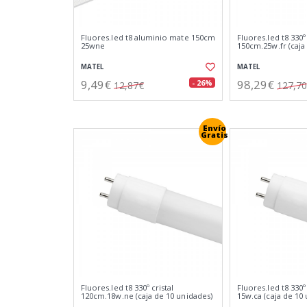
Fluores.led t8 aluminio mate 150cm
Fluores.led t8 330º 
25wne
150cm.25w.fr (caja
MATEL
MATEL
9,49€
98,29€
- 26%
12,87€
127,7
Envío
Gratis
Fluores.led t8 330º cristal
Fluores.led t8 330º
120cm.18w.ne (caja de 10 unidades)
15w.ca (caja de 10