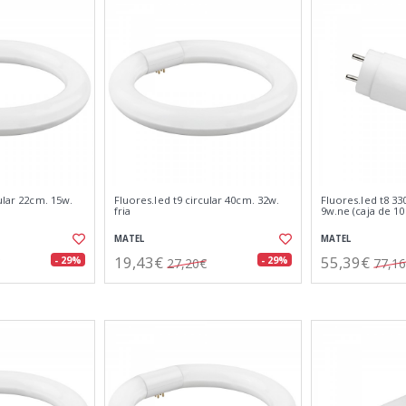
ular 22cm. 15w.
Fluores.led t9 circular 40cm. 32w.
Fluores.led t8 33
fria
9w.ne (caja de 10
MATEL
MATEL
19,43€
55,39€
- 29%
- 29%
27,20€
77,1