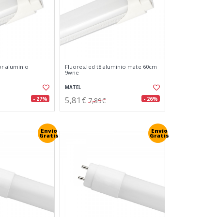
or aluminio
Fluores.led t8 aluminio mate 60cm
9wne
MATEL
5,81€
- 27%
- 26%
7,89€
Envío
Envío
Gratis
Gratis