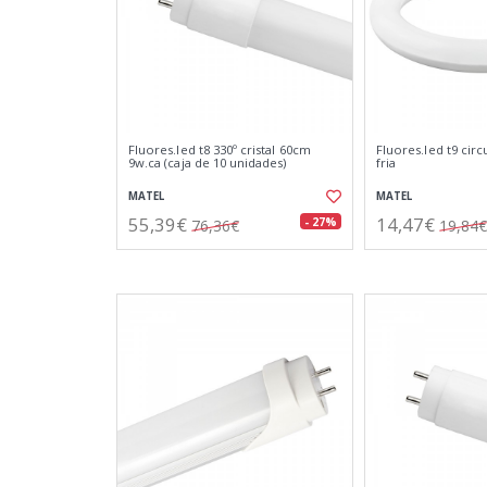
Fluores.led t8 330º cristal 60cm
Fluores.led t9 circ
9w.ca (caja de 10 unidades)
fria
MATEL
MATEL
55,39€
14,47€
- 27%
76,36€
19,84€