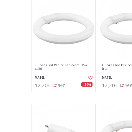
Fluores.led t9 circular 22cm. 15w.
Fluores.led t9 circ
calid
fria
MATEL
MATEL
12,20€
12,20€
- 30%
17,34€
17,16€