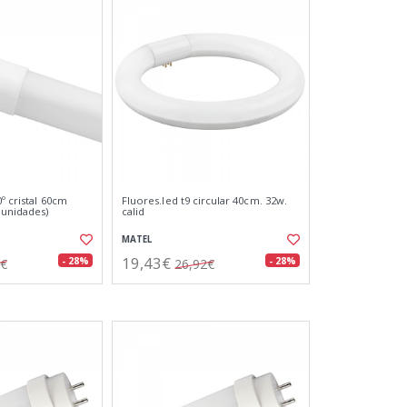
0º cristal 60cm
Fluores.led t9 circular 40cm. 32w.
 unidades)
calid
MATEL
19,43€
- 28%
- 28%
6€
26,92€