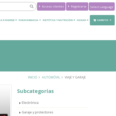
Acceso clientes
Registrarse
Powered by
Translate
A E HIGIENE
PARAFARMACIA
DIETÉTICA Y NUTRICIÓN
HOGAR
CARRITO
INICIO
AUTOMÓVIL
VIAJE Y GARAJE
Subcategorías
Electrónica
Garaje y protectores