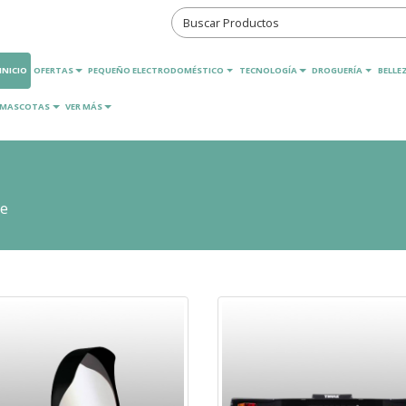
INICIO
OFERTAS
PEQUEÑO ELECTRODOMÉSTICO
TECNOLOGÍA
DROGUERÍA
BELLEZ
MASCOTAS
VER MÁS
je