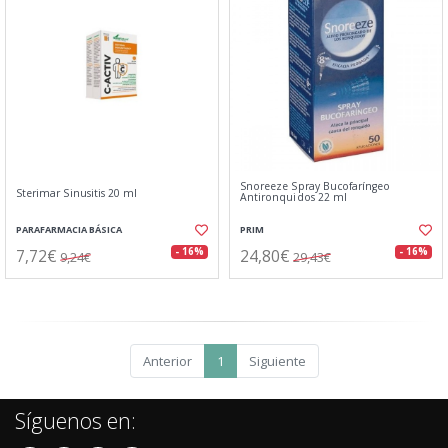
Snoreeze Spray Bucofaríngeo
Sterimar Sinusitis 20 ml
Antironquidos 22 ml
PARAFARMACIA BÁSICA
PRIM
7,72€
24,80€
- 16%
- 16%
9,24€
29,43€
Anterior
1
Siguiente
Síguenos en: