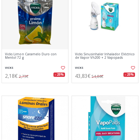
Vicks Limon Caramelo Duro con
Vicks Sinusinhaler Inhalador Eléctrico
Mentol 72 g
de Vapor Vh200 + 2 Vapopads
VICKS
VICKS
2,18€
43,83€
- 20%
- 20%
2,73€
54,84€