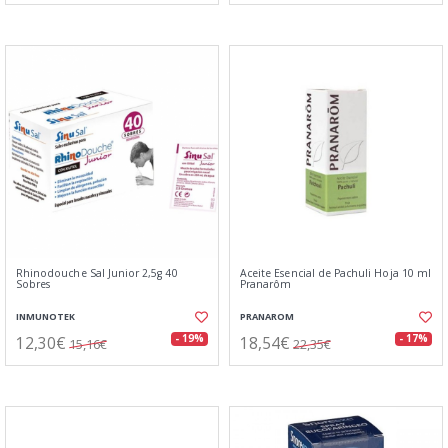
Rhinodouche Sal Junior 2,5g 40
Aceite Esencial de Pachuli Hoja 10 ml
Sobres
Pranarôm
INMUNOTEK
PRANAROM
12,30€
18,54€
- 19%
- 17%
15,16€
22,35€