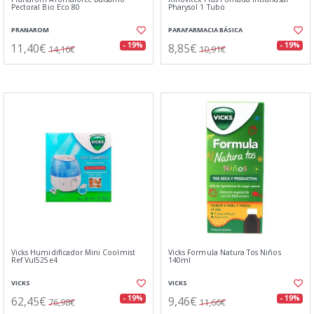
Pectoral Bio Eco 80
Pharysol 1 Tubo
PRANAROM
PARAFARMACIA BÁSICA
11,40€
8,85€
- 19%
- 19%
14,16€
10,91€
Vicks Humidificador Mini Coolmist
Vicks Formula Natura Tos Niños
Ref Vul525e4
140ml
VICKS
VICKS
62,45€
9,46€
- 19%
- 19%
76,98€
11,66€