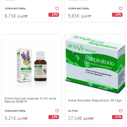
SORIA NATURAL
SORIA NATURAL
8,75€
9,83€
- 22%
- 22%
11,20€
12,57€
Aceite Esencial Lavanda 15 ml Soria
Activa Bienestar Respiratorio 30 Caps
Natural R08019
SORIA NATURAL
ACTIVA
9,21€
27,54€
- 22%
- 21%
11,76€
34,96€