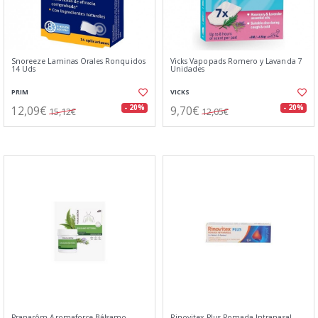
Snoreeze Laminas Orales Ronquidos
Vicks Vapopads Romero y Lavanda 7
14 Uds
Unidades
PRIM
VICKS
12,09€
9,70€
- 20%
- 20%
15,12€
12,05€
Pranarôm Aromaforce Bálsamo
Rinovitex Plus Pomada Intranasal