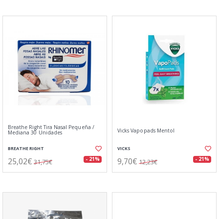
Breathe Right Tira Nasal Pequeña /
Vicks Vapopads Mentol
Mediana 30 Unidades
BREATHE RIGHT
VICKS
25,02€
9,70€
- 21%
- 21%
31,75€
12,23€