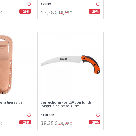
AKHUO
13,38€
- 29%
- 29%
9€
18,83€
ara tijeras de
Serrucho sirkos 330 con funda.
longitud de hoja: 33 cm
STOCKER
38,35€
- 29%
- 29%
1€
53,72€