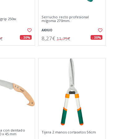
Serrucho recto profesional
grip 250w.
m/goma 270mm.
AKHUO
8,27€
- 30%
- 30%
2€
11,75€
a con dentado
Tijera 2 manos cortasetos 56cm
40 x 45 mm