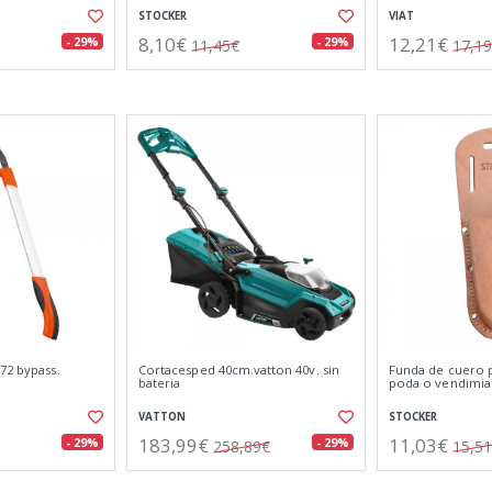
STOCKER
VIAT
8,10€
12,21€
- 29%
- 29%
11,45€
17,1
72 bypass.
Cortacesped 40cm.vatton 40v. sin
Funda de cuero p
bateria
poda o vendimia
VATTON
STOCKER
183,99€
11,03€
- 29%
- 29%
258,89€
15,5