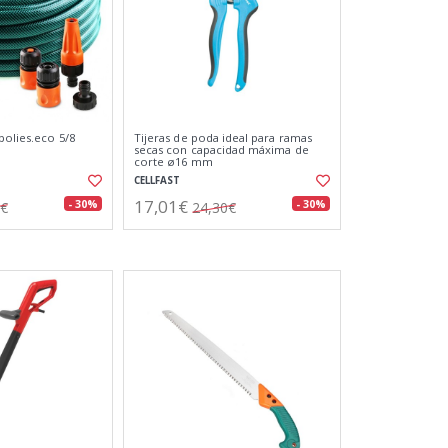
polies.eco 5/8
Tijeras de poda ideal para ramas
secas con capacidad máxima de
corte ø16 mm
CELLFAST
17,01€
- 30%
- 30%
6€
24,30€