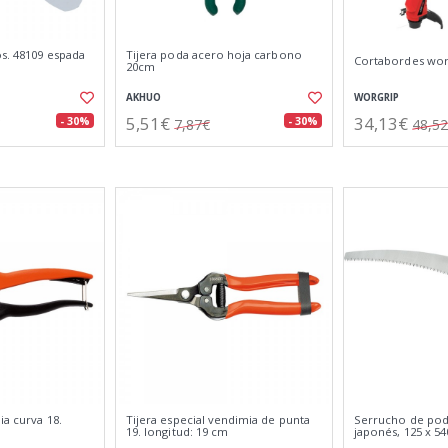
s. 48109 espada
Tijera poda acero hoja carbono
Cortabordes wor
20cm
AKHUO
WORGRIP
5,51€
34,13€
- 30%
- 30%
7,87€
48,5
ia curva 18.
Tijera especial vendimia de punta
Serrucho de pod
19. longitud: 19 cm
japonés, 125 x 5