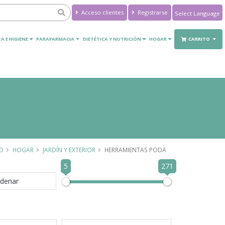
Acceso clientes
Registrarse
Powered by
Translate
A E HIGIENE
PARAFARMACIA
DIETÉTICA Y NUTRICIÓN
HOGAR
CARRITO
IO
HOGAR
JARDÍN Y EXTERIOR
HERRAMIENTAS PODA
5
271
denar