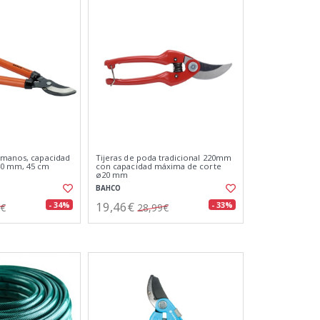
 manos, capacidad
Tijeras de poda tradicional 220mm
40 mm, 45 cm
con capacidad máxima de corte
ø20 mm
BAHCO
19,46€
- 34%
- 33%
7€
28,99€