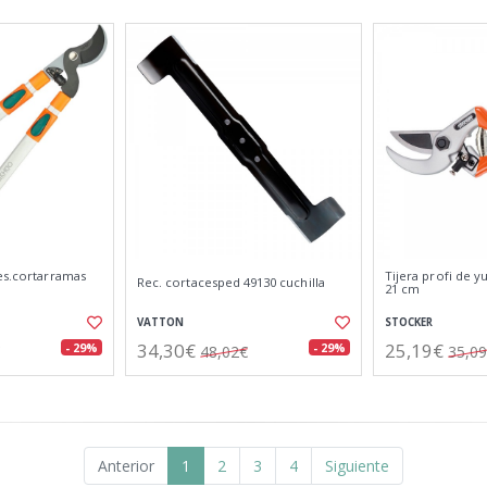
es.cortarramas
Tijera profi de y
Rec. cortacesped 49130 cuchilla
21 cm
VATTON
STOCKER
34,30€
25,19€
- 29%
- 29%
48,02€
35,0
Anterior
1
2
3
4
Siguiente