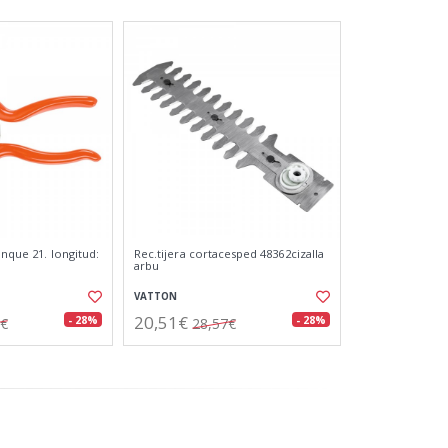
unque 21. longitud:
Rec.tijera cortacesped 48362cizalla
arbu
VATTON
20,51€
- 28%
- 28%
9€
28,57€