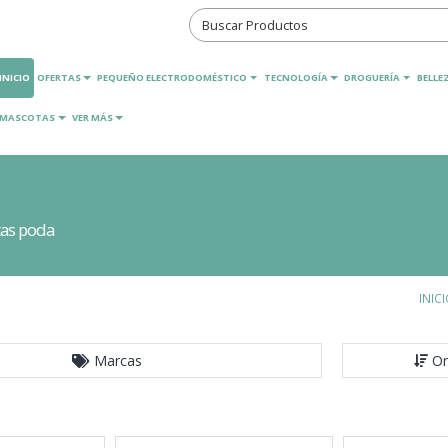
INICIO
OFERTAS
PEQUEÑO ELECTRODOMÉSTICO
TECNOLOGÍA
DROGUERÍA
BELLEZ
MASCOTAS
VER MÁS
tas poda
INIC
Marcas
Or