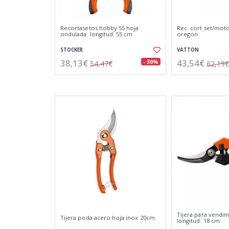
Recortasetos hobby 55 hoja
Rec. cort.set/moto
ondulada. longitud: 55 cm
oregon
STOCKER
VATTON
38,13€
43,54€
- 30%
54,47€
62,19€
Tijera para vendim
Tijera poda acero hoja inox 20cm
longitud: 18 cm