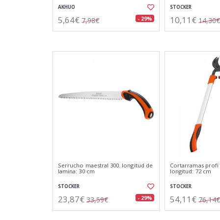
AKHUO
STOCKER
5,64€
10,11€
- 29%
7,98€
14,30€
Serrucho maestral 300. longitud de
Cortarramas profi 
lamina: 30 cm
longitud: 72 cm
STOCKER
STOCKER
23,87€
54,11€
- 29%
33,59€
76,14€