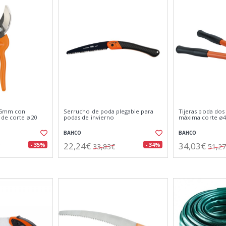
195mm con
Serrucho de poda plegable para
Tijeras poda dos
 de corte ø20
podas de invierno
máxima corte ø
BAHCO
BAHCO
22,24€
34,03€
- 35%
- 34%
33,83€
51,2