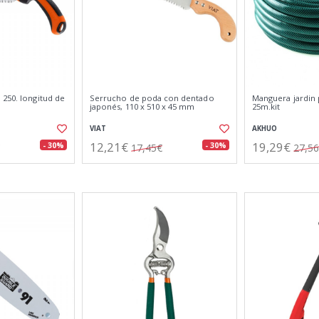
 250. longitud de
Serrucho de poda con dentado
Manguera jardin 
japonés, 110 x 510 x 45 mm
25m.kit
VIAT
AKHUO
12,21€
19,29€
- 30%
- 30%
17,45€
27,5