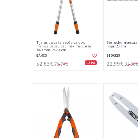
Tijeras poda telescópica dos
Serrucho maestral
manos, capacidad máxima corte
hoja: 25 cm
ø40 mm, 70-90cm
BAHCO
STOCKER
52,63€
22,99€
- 31%
76,74€
32,86€