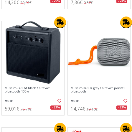
14,30€
7,36€
- 29%
- 23%
20,02€
9,57€
Muse m-660 bt black / altavoz
Muse m-360 lg grey / altavoz portátil
bluetooth 100w
bluetooth
MUSE
MUSE
59,01€
14,74€
- 23%
- 23%
76,71€
19,16€