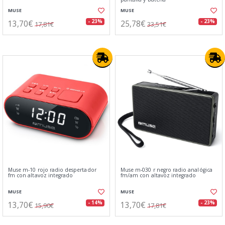
MUSE
MUSE
13,70€
25,78€
- 23%
- 23%
17,81€
33,51€
Muse m-10 rojo radio despertador
Muse m-030 r negro radio analógica
fm con altavoz integrado
fm/am con altavoz integrado
MUSE
MUSE
13,70€
13,70€
- 14%
- 23%
15,90€
17,81€