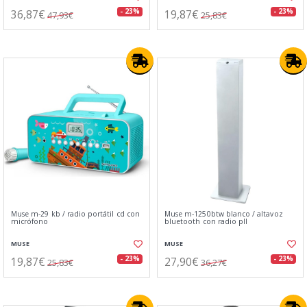
36,87€
19,87€
- 23%
- 23%
47,93€
25,83€
Muse m-29 kb / radio portátil cd con
Muse m-1250btw blanco / altavoz
micrófono
bluetooth con radio pll
MUSE
MUSE
19,87€
27,90€
- 23%
- 23%
25,83€
36,27€