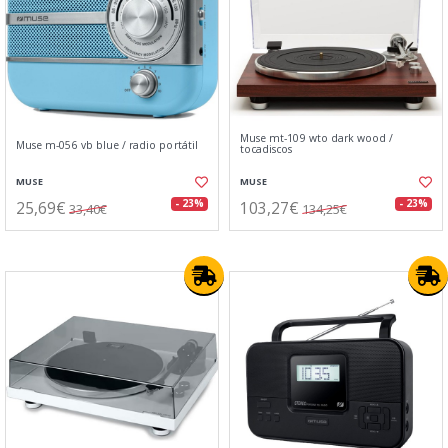
Muse mt-109 wto dark wood /
Muse m-056 vb blue / radio portátil
tocadiscos
MUSE
MUSE
25,69€
103,27€
- 23%
- 23%
33,40€
134,25€