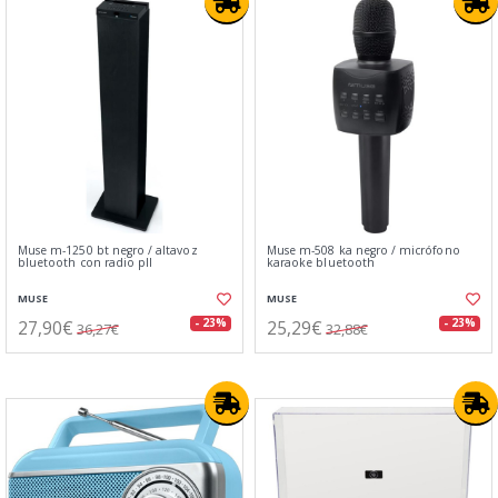
Muse m-1250 bt negro / altavoz
Muse m-508 ka negro / micrófono
bluetooth con radio pll
karaoke bluetooth
MUSE
MUSE
27,90€
25,29€
- 23%
- 23%
36,27€
32,88€