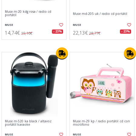
Muse m-20 kdg rosa / radio cd
Muse md-205 uk / radio cd portátil
portátil
MUSE
MUSE
14,74€
22,13€
- 23%
- 23%
19,16€
28,77€
Muse m-520 ka black / altavoz
Muse m-29 kp / radio portátil cd con
portátil karaoke
micrófono
MUSE
MUSE