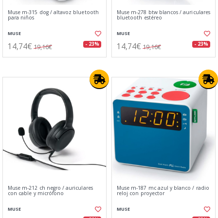
Muse m-315 dog / altavoz bluetooth
Muse m-278 btw blancos / auriculares
para niños
bluetooth estéreo
MUSE
MUSE
14,74€
14,74€
- 23%
- 23%
19,16€
19,16€
Muse m-212 ch negro / auriculares
Muse m-187 mc azul y blanco / radio
con cable y micrófono
reloj con proyector
MUSE
MUSE