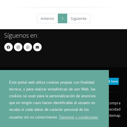
Anterior
1
Siguiente
Síguenos en:
Este portal web utiliza cookies propias con finalidad
técnica, y para realizar estadísticas de uso Web, las
cookies se usan para la personalización de anuncios
que en ningún caso hacen identificable al usuario no
Contacto
Aviso Legal
Condiciones de compra
Política de envíos
Política de devolución
Política de Privacidad
recaba ni cede datos de carácter personal de los
Política de Cookies
Sitemap
usuarios sin su conocimiento
Términos y condiciones
© 2026 - Todos los derechos reservados.