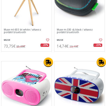
Muse ml-655 bt white / altavoz
Muse m-330 dj black / altavoz
portátil bluetooth
portátil bluetooth
MUSE
MUSE
73,75€
14,74€
- 23%
- 23%
95,88€
19,16€