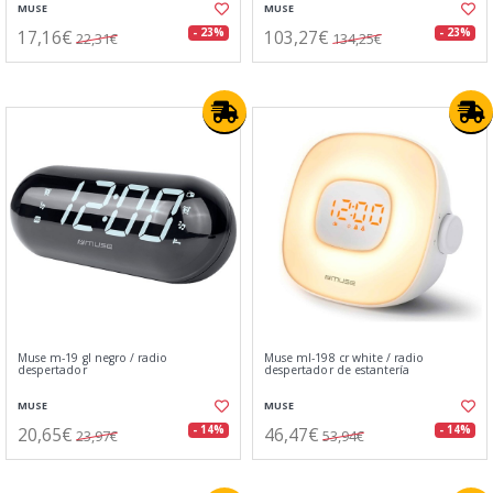
MUSE
MUSE
17,16€
103,27€
- 23%
- 23%
22,31€
134,25€
Muse m-19 gl negro / radio
Muse ml-198 cr white / radio
despertador
despertador de estantería
MUSE
MUSE
20,65€
46,47€
- 14%
- 14%
23,97€
53,94€