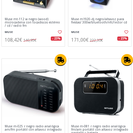
Muse mt-112 w negro (wood)
Muse m1920-dj negro/altavoz para
microcadena con tocadiscos estéreo
fiestas/ 300w/bluetooth/nfc/lector cd
/ cd / radio fm
MUSE
MUSE
108,42€
171,00€
- 23%
- 23%
140,95€
222,30€
Muse m-025 r negro radio analógica
Muse m-081 r negro radio analógica
am/fm portátil con altavoz integrado
fm/am portátil con altavoz integrado
pantalla y batería