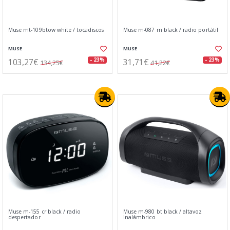
Muse mt-109btow white / tocadiscos
Muse m-087 m black / radio portátil
MUSE
MUSE
103,27€
31,71€
- 23%
- 23%
134,25€
41,22€
Muse m-155 cr black / radio
Muse m-980 bt black / altavoz
despertador
inalámbrico