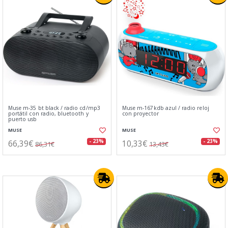
Muse m-35 bt black / radio cd/mp3
Muse m-167kdb azul / radio reloj
portátil con radio, bluetooth y
con proyector
puerto usb
MUSE
MUSE
66,39€
10,33€
- 23%
- 23%
86,31€
13,43€