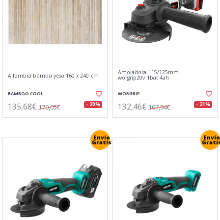
Amoladora 115/125mm.
Alfombra bambú yeso 160 x 240 cm
worgrip20v.1bat 4ah
BAMBOO COOL
WORGRIP
135,68€
132,46€
- 20%
- 21%
170,05€
167,94€
Envío
Envío
Gratis
Grati