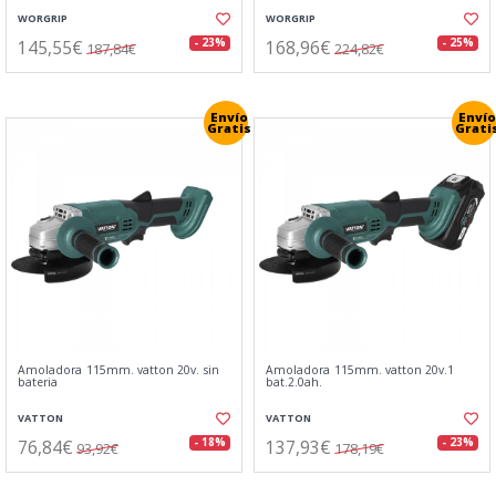
WORGRIP
WORGRIP
145,55€
168,96€
- 23%
- 25%
187,84€
224,82€
Envío
Envío
Gratis
Grati
Amoladora 115mm. vatton 20v. sin
Amoladora 115mm. vatton 20v.1
bateria
bat.2.0ah.
VATTON
VATTON
76,84€
137,93€
- 18%
- 23%
93,92€
178,19€