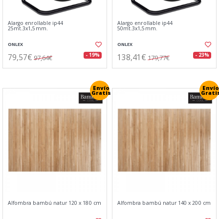
Alargo enrollable ip44
Alargo enrollable ip44
25mt.3x1,5mm.
50mt.3x1,5mm.
ONLEX
ONLEX
79,57€
138,41€
- 19%
- 23%
97,64€
179,77€
Envío
Envío
Gratis
Grati
Alfombra bambú natur 120 x 180 cm
Alfombra bambú natur 140 x 200 cm