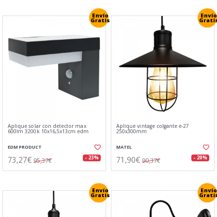
Envío
Envío
Gratis
Grati
Aplique solar con detector max
Aplique vintage colgante e-27
600lm 3200k 10x16,5x13cm edm
250x300mm
EDM PRODUCT
MATEL
73,27€
71,90€
- 23%
- 20%
95,37€
90,37€
Envío
Envío
Gratis
Grati