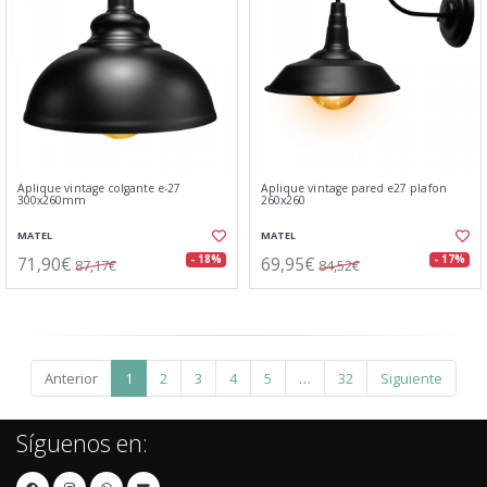
Aplique vintage colgante e-27
Aplique vintage pared e27 plafon
300x260mm
260x260
MATEL
MATEL
71,90€
69,95€
- 18%
- 17%
87,17€
84,52€
Anterior
1
2
3
4
5
…
32
Siguiente
Síguenos en: