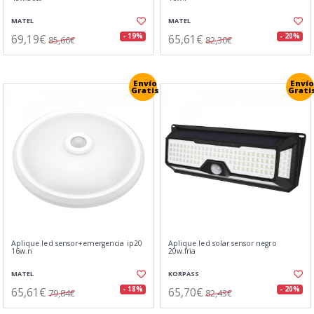
MATEL
MATEL
69,19€
65,61€
- 19%
- 20%
85,66€
82,30€
Envío
Envío
Gratis
Grati
Aplique led sensor+emergencia ip20
Aplique led solar sensor negro
16w.n
20w.fria
MATEL
KORPASS
65,61€
65,70€
- 18%
- 20%
79,84€
82,43€