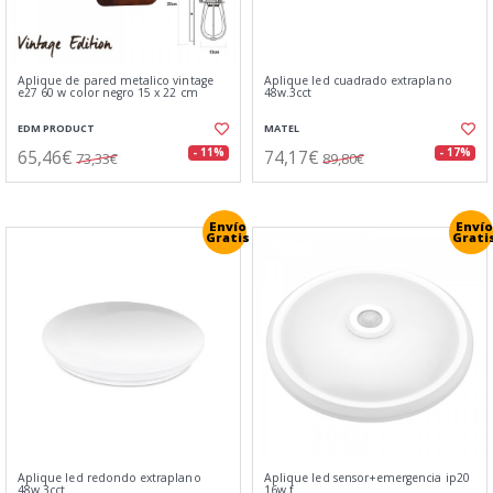
Aplique de pared metalico vintage
Aplique led cuadrado extraplano
e27 60 w color negro 15 x 22 cm
48w.3cct
EDM PRODUCT
MATEL
65,46€
74,17€
- 11%
- 17%
73,33€
89,80€
Envío
Envío
Gratis
Grati
Aplique led redondo extraplano
Aplique led sensor+emergencia ip20
48w.3cct
16w.f