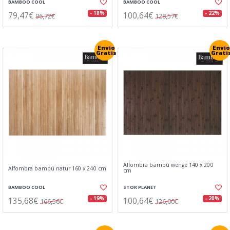
BAMBOO COOL
BAMBOO COOL
79,47€
100,64€
- 18%
- 22%
96,72€
128,57€
Envío
Envío
Gratis
Grati
Alfombra bambú wengé 140 x 200
Alfombra bambú natur 160 x 240 cm
cm
BAMBOO COOL
STOR PLANET
135,68€
100,64€
- 19%
- 20%
166,56€
126,00€