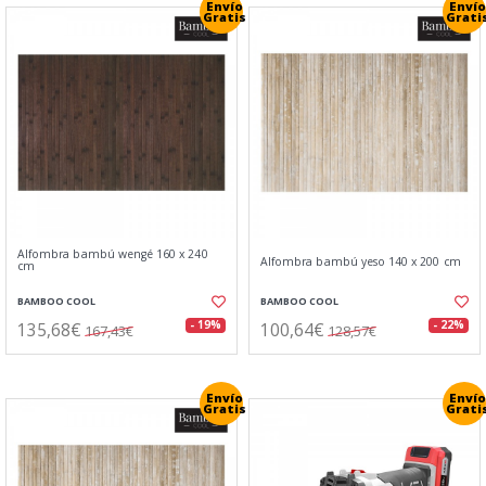
Envío
Envío
Gratis
Grati
Alfombra bambú wengé 160 x 240
Alfombra bambú yeso 140 x 200 cm
cm
BAMBOO COOL
BAMBOO COOL
135,68€
100,64€
- 19%
- 22%
167,43€
128,57€
Envío
Envío
Gratis
Grati