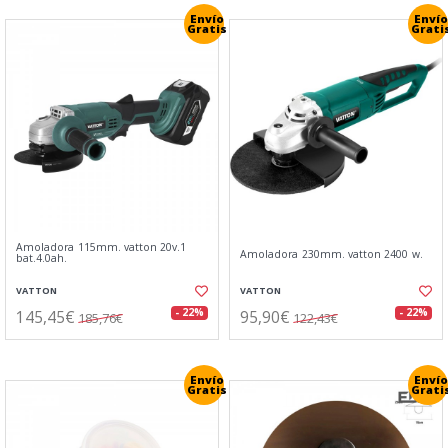
Envío
Envío
Gratis
Grati
Amoladora 115mm. vatton 20v.1
Amoladora 230mm. vatton 2400 w.
bat.4.0ah.
VATTON
VATTON
145,45€
95,90€
- 22%
- 22%
185,76€
122,43€
Envío
Envío
Gratis
Grati