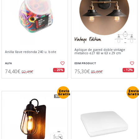
Aplique de pared doble vintage
Anilla llave redonda 240 u. bote
metalico e27 60 w 63 x 29 cm
ALFA
EDM PRODUCT
74,40€
75,30€
- 20%
- 12%
92,49€
85,86€
Envío
Envío
Gratis
Grati