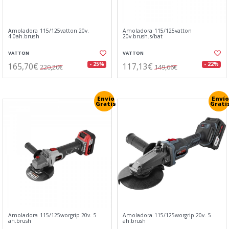
Amoladora 115/125vatton 20v.
Amoladora 115/125vatton
4.0ah.brush
20v.brush.s/bat
VATTON
VATTON
165,70€
117,13€
- 25%
- 22%
220,20€
149,66€
Envío
Envío
Gratis
Grati
Amoladora 115/125worgrip 20v. 5
Amoladora 115/125worgrip 20v. 5
ah.brush
ah.brush